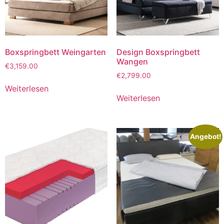
Boxspringbett Weingarten
Design Boxspringbett
Wangen
€
3,159.00
€
2,799.00
Weiterlesen
Weiterlesen
Angebot!