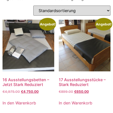
Angebot!
Angebot!
16 Ausstellungsbetten –
17 Ausstellungsstücke –
Jetzt Stark Reduziert
Stark Reduziert
€
4,975.00
€
4,750.00
€
899.00
€
650.00
In den Warenkorb
In den Warenkorb