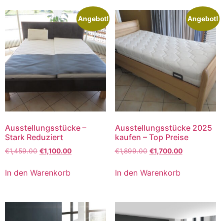
Angebot!
Angebot!
Ausstellungsstücke –
Ausstellungsstücke 2025
Stark Reduziert
kaufen – Top Preise
€
1,459.00
€
1,100.00
€
1,899.00
€
1,700.00
In den Warenkorb
In den Warenkorb