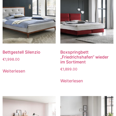
Bettgestell Silenzio
Boxspringbett
„Friedrichshafen“ wieder
€
1,998.00
im Sortiment
€
1,899.00
Weiterlesen
Weiterlesen