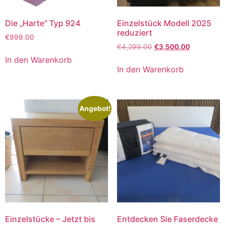
Die „Harte“ Typ 924
Einzelstück Modell 2025
reduziert
€
999.00
€
4,299.00
€
3,500.00
In den Warenkorb
In den Warenkorb
Angebot!
Einzelstücke – Jetzt bis
Entdecken Sie Faserdecke