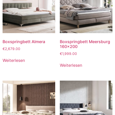
Boxspringbett Almera
Boxspringbett Meersburg
160×200
€
2,679.00
€
1,999.00
Weiterlesen
Weiterlesen