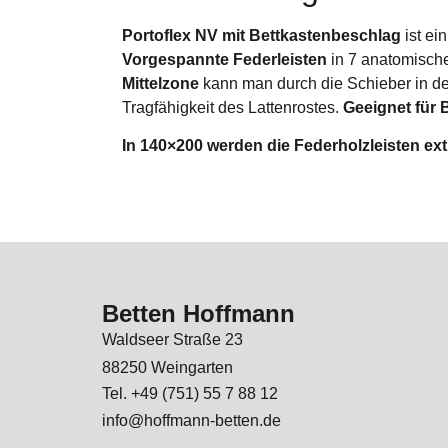
Portoflex NV
mit Bettkastenbeschlag
ist ei
Vorgespannte Federleisten
in 7 anatomisch
Mittelzone
kann man durch die Schieber in der 
Tragfähigkeit des Lattenrostes.
Geeignet für 
In 140×200 werden die Federholzleisten extr
Betten Hoffmann
Waldseer Straße 23
88250 Weingarten
Tel. +49 (751) 55 7 88 12
info@hoffmann-betten.de