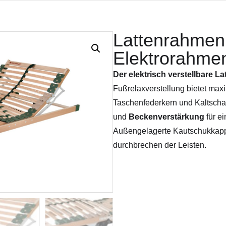
Lattenrahmen 
Elektrorahme
Der elektrisch verstellbare L
Fußrelaxverstellung bietet max
Taschenfederkern und Kaltsch
und
Beckenverstärkung
für e
Außengelagerte Kautschukkappen
durchbrechen der Leisten.